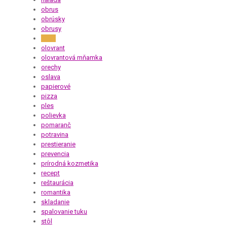
obrus
obrúsky
obrusy
oheň
olovrant
olovrantová mňamka
orechy
oslava
papierové
pizza
ples
polievka
pomaranč
potravina
prestieranie
prevencia
prírodná kozmetika
recept
reštaurácia
romantika
skladanie
spalovanie tuku
stôl