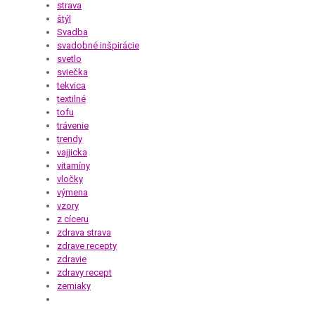
strava
štýl
Svadba
svadobné inšpirácie
svetlo
sviečka
tekvica
textilné
tofu
trávenie
trendy
vajjicka
vitamíny
vločky
výmena
vzory
z cíceru
zdrava strava
zdrave recepty
zdravie
zdravy recept
zemiaky