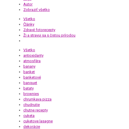
Autor
Zobraziť všetko
Všetko
Články
Zdravé fotorecepty
Ži a stravuj sa s čistou prírodou
Všetko
antioxidanty
atmosféra
banany
banket
banketové
banquet
bataty
brownies
chrumkava pizza
chudnutie
chutne recepty
cuketa
cuketove lasagne
dekorácie