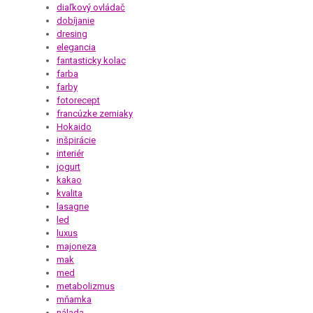
diaľkový ovládač
dobíjanie
dresing
elegancia
fantasticky kolac
farba
farby
fotorecept
francúzke zemiaky
Hokaido
inšpirácie
interiér
jogurt
kakao
kvalita
lasagne
led
luxus
majoneza
mak
med
metabolizmus
mňamka
nálada