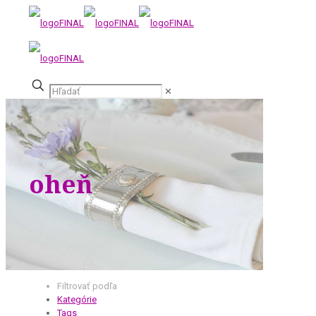
✕
oheň
Filtrovať podľa
Kategórie
Tags