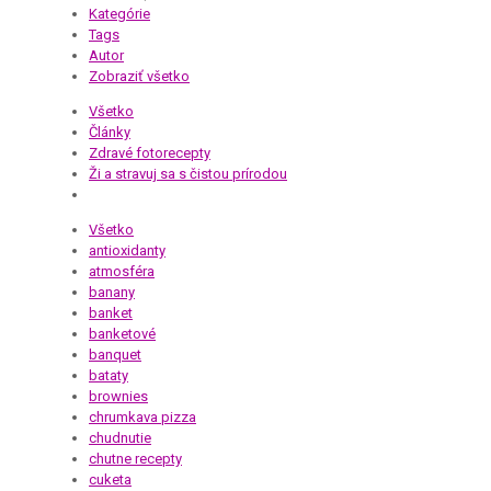
Kategórie
Tags
Autor
Zobraziť všetko
Všetko
Články
Zdravé fotorecepty
Ži a stravuj sa s čistou prírodou
Všetko
antioxidanty
atmosféra
banany
banket
banketové
banquet
bataty
brownies
chrumkava pizza
chudnutie
chutne recepty
cuketa