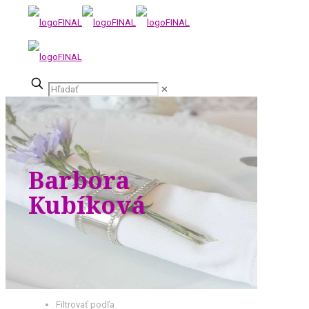
✕
Barbora
Kubíková
Filtrovať podľa