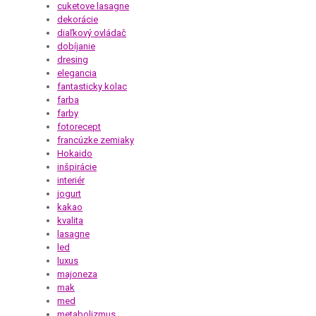
cuketove lasagne
dekorácie
diaľkový ovládač
dobíjanie
dresing
elegancia
fantasticky kolac
farba
farby
fotorecept
francúzke zemiaky
Hokaido
inšpirácie
interiér
jogurt
kakao
kvalita
lasagne
led
luxus
majoneza
mak
med
metabolizmus