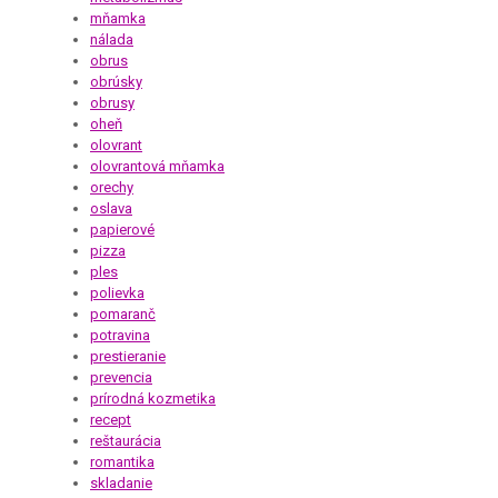
mňamka
nálada
obrus
obrúsky
obrusy
oheň
olovrant
olovrantová mňamka
orechy
oslava
papierové
pizza
ples
polievka
pomaranč
potravina
prestieranie
prevencia
prírodná kozmetika
recept
reštaurácia
romantika
skladanie