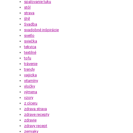
spalovanie tuku
stôl
strava
štýl
Svadba
svadobné inšpirácie
svetlo
sviečka
tekvica
textilné
tofu
trávenie
trendy
vajjicka
vitamíny
vločky
výmena
vzory
z cíceru
zdrava strava
zdrave recepty
zdravie
zdravy recept
zemiaky