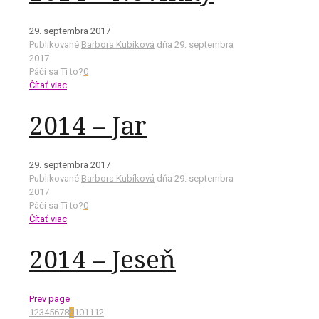
29. septembra 2017
Publikované
Barbora Kubíková
dňa
29. septembra
2017
Páči sa Ti to?
0
Čítať viac
2014 – Jar
29. septembra 2017
Publikované
Barbora Kubíková
dňa
29. septembra
2017
Páči sa Ti to?
0
Čítať viac
2014 – Jeseň
Prev page
1
2
3
4
5
6
7
8
9
10
11
12